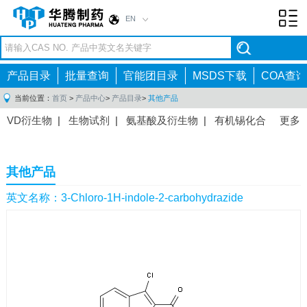
EN
Toggl
navig
产品目录
批量查询
官能团目录
MSDS下载
COA查询
当前位置：
首页
>
产品中心
>
产品目录
>
其他产品
VD衍生物
|
生物试剂
|
氨基酸及衍生物
|
有机锡化合
更多
物
|
有机硼化合物
|
有机磷化合物
|
有机氟化合物
|
中间体
|
其他产品
|
抗肿瘤药物中间体
|
抗病毒药物中
其他产品
间体
|
抗高血压药物中间体
|
抗糖尿病药物中间体
|
抗
感染药物中间体
|
肠胃药物中间体
|
镇痛麻醉药物中间
英文名称：3-Chloro-1H-indole-2-carbohydrazide
体
|
抗精神病药物中间体
|
抗炎药物中间体
|
精选原料
药中间体
|
其他原料药中间体
|