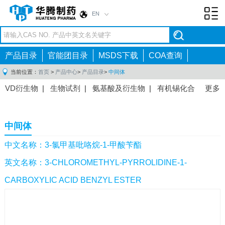
EN
Toggl
navig
产品目录
官能团目录
MSDS下载
COA查询
当前位置：
首页
>
产品中心
>
产品目录
>
中间体
VD衍生物
|
生物试剂
|
氨基酸及衍生物
|
有机锡化合
更多
物
|
有机硼化合物
|
有机磷化合物
|
有机氟化合物
|
中间体
|
其他产品
|
抗肿瘤药物中间体
|
抗病毒药物中
中间体
间体
|
抗高血压药物中间体
|
抗糖尿病药物中间体
|
抗
感染药物中间体
|
肠胃药物中间体
|
镇痛麻醉药物中间
中文名称：3-氯甲基吡咯烷-1-甲酸苄酯
体
|
抗精神病药物中间体
|
抗炎药物中间体
|
精选原料
英文名称：3-CHLOROMETHYL-PYRROLIDINE-1-
药中间体
|
其他原料药中间体
|
CARBOXYLIC ACID BENZYL ESTER