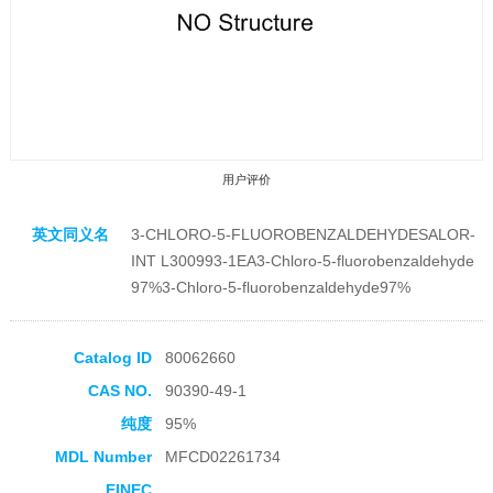
用户评价
英文同义名
3-CHLORO-5-FLUOROBENZALDEHYDESALOR-
INT L300993-1EA3-Chloro-5-fluorobenzaldehyde
97%3-Chloro-5-fluorobenzaldehyde97%
收藏产品
Catalog ID
80062660
CAS NO.
90390-49-1
纯度
95%
MDL Number
MFCD02261734
EINEC