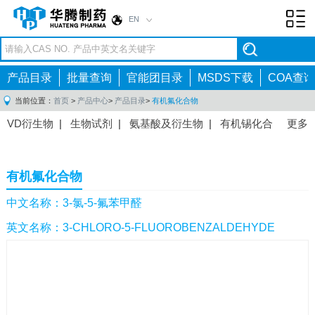
EN
Toggl
navig
产品目录
批量查询
官能团目录
MSDS下载
COA查询
当前位置：
首页
>
产品中心
>
产品目录
>
有机氟化合物
VD衍生物
|
生物试剂
|
氨基酸及衍生物
|
有机锡化合
更多
物
|
有机硼化合物
|
有机磷化合物
|
有机氟化合物
|
中间体
|
其他产品
|
抗肿瘤药物中间体
|
抗病毒药物中
有机氟化合物
间体
|
抗高血压药物中间体
|
抗糖尿病药物中间体
|
抗
感染药物中间体
|
肠胃药物中间体
|
镇痛麻醉药物中间
中文名称：3-氯-5-氟苯甲醛
体
|
抗精神病药物中间体
|
抗炎药物中间体
|
精选原料
英文名称：3-CHLORO-5-FLUOROBENZALDEHYDE
药中间体
|
其他原料药中间体
|