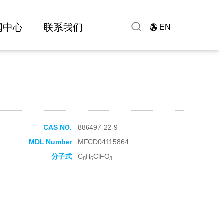
闻中心
联系我们
EN
CAS NO.
886497-22-9
MDL Number
MFCD04115864
分子式
C
H
ClFO
8
6
3