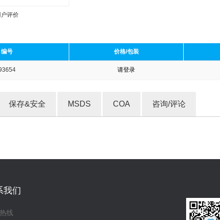
用户评价
编号
价格/包装
93654
请登录
收藏产品
保存&安全
MSDS
COA
咨询/评论
系我们
热线