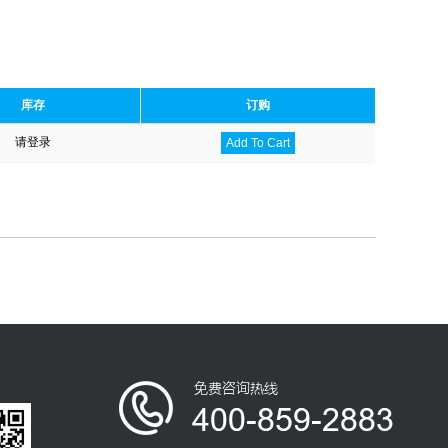
库存
订购
请登录
Add To Cart