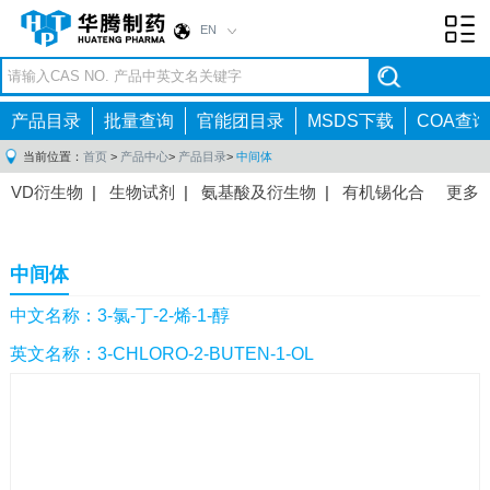
EN
Toggl
navig
产品目录
批量查询
官能团目录
MSDS下载
COA查询
当前位置：
首页
>
产品中心
>
产品目录
>
中间体
VD衍生物
|
生物试剂
|
氨基酸及衍生物
|
有机锡化合
更多
物
|
有机硼化合物
|
有机磷化合物
|
有机氟化合物
|
中间体
|
其他产品
|
抗肿瘤药物中间体
|
抗病毒药物中
中间体
间体
|
抗高血压药物中间体
|
抗糖尿病药物中间体
|
抗
感染药物中间体
|
肠胃药物中间体
|
镇痛麻醉药物中间
中文名称：3-氯-丁-2-烯-1-醇
体
|
抗精神病药物中间体
|
抗炎药物中间体
|
精选原料
英文名称：3-CHLORO-2-BUTEN-1-OL
药中间体
|
其他原料药中间体
|