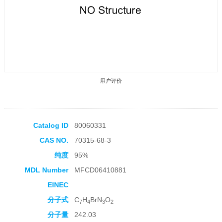
用户评价
Catalog ID
80060331
CAS NO.
70315-68-3
收藏产品
纯度
95%
MDL Number
MFCD06410881
EINEC
分子式
C
H
BrN
O
7
4
3
2
分子量
242.03