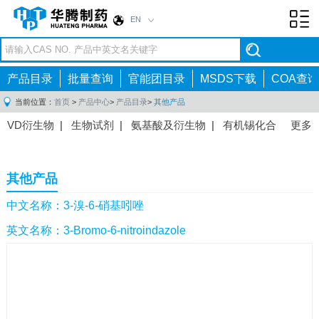
EN
Toggl
navig
产品目录
批量查询
官能团目录
MSDS下载
COA查询
当前位置：
首页
>
产品中心
>
产品目录
>
其他产品
VD衍生物
|
生物试剂
|
氨基酸及衍生物
|
有机锡化合
更多
物
|
有机硼化合物
|
有机磷化合物
|
有机氟化合物
|
中间体
|
其他产品
|
抗肿瘤药物中间体
|
抗病毒药物中
其他产品
间体
|
抗高血压药物中间体
|
抗糖尿病药物中间体
|
抗
感染药物中间体
|
肠胃药物中间体
|
镇痛麻醉药物中间
中文名称：3-溴-6-硝基吲唑
体
|
抗精神病药物中间体
|
抗炎药物中间体
|
精选原料
英文名称：3-Bromo-6-nitroindazole
药中间体
|
其他原料药中间体
|