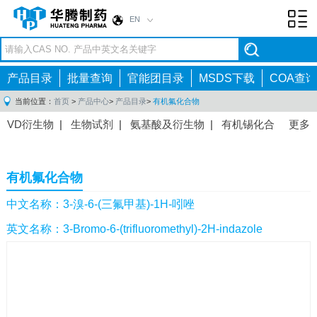
EN
Toggl
navig
产品目录
批量查询
官能团目录
MSDS下载
COA查询
当前位置：
首页
>
产品中心
>
产品目录
>
有机氟化合物
VD衍生物
|
生物试剂
|
氨基酸及衍生物
|
有机锡化合
更多
物
|
有机硼化合物
|
有机磷化合物
|
有机氟化合物
|
中间体
|
其他产品
|
抗肿瘤药物中间体
|
抗病毒药物中
有机氟化合物
间体
|
抗高血压药物中间体
|
抗糖尿病药物中间体
|
抗
感染药物中间体
|
肠胃药物中间体
|
镇痛麻醉药物中间
中文名称：3-溴-6-(三氟甲基)-1H-吲唑
体
|
抗精神病药物中间体
|
抗炎药物中间体
|
精选原料
英文名称：3-Bromo-6-(trifluoromethyl)-2H-indazole
药中间体
|
其他原料药中间体
|