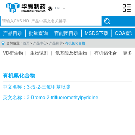
EN
Toggl
navig
产品目录
批量查询
官能团目录
MSDS下载
COA查询
当前位置：
首页
>
产品中心
>
产品目录
>
有机氟化合物
VD衍生物
|
生物试剂
|
氨基酸及衍生物
|
有机锡化合
更多
物
|
有机硼化合物
|
有机磷化合物
|
有机氟化合物
|
中间体
|
其他产品
|
抗肿瘤药物中间体
|
抗病毒药物中
有机氟化合物
间体
|
抗高血压药物中间体
|
抗糖尿病药物中间体
|
抗
感染药物中间体
|
肠胃药物中间体
|
镇痛麻醉药物中间
中文名称：3-溴-2-三氟甲基吡啶
体
|
抗精神病药物中间体
|
抗炎药物中间体
|
精选原料
英文名称：3-Bromo-2-trifluoromethylpyridine
药中间体
|
其他原料药中间体
|