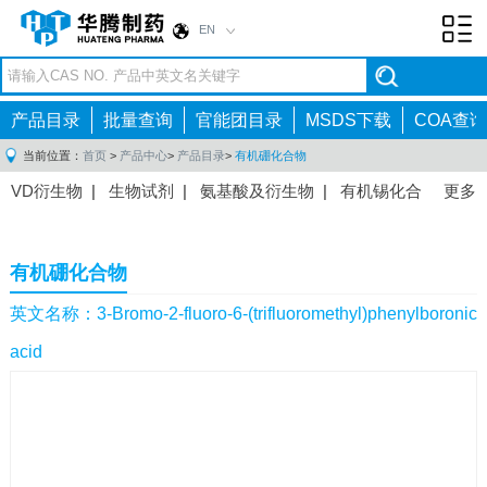
EN
Toggl
navig
产品目录
批量查询
官能团目录
MSDS下载
COA查询
当前位置：
首页
>
产品中心
>
产品目录
>
有机硼化合物
VD衍生物
|
生物试剂
|
氨基酸及衍生物
|
有机锡化合
更多
物
|
有机硼化合物
|
有机磷化合物
|
有机氟化合物
|
中间体
|
其他产品
|
抗肿瘤药物中间体
|
抗病毒药物中
有机硼化合物
间体
|
抗高血压药物中间体
|
抗糖尿病药物中间体
|
抗
感染药物中间体
|
肠胃药物中间体
|
镇痛麻醉药物中间
英文名称：3-Bromo-2-fluoro-6-(trifluoromethyl)phenylboronic
体
|
抗精神病药物中间体
|
抗炎药物中间体
|
精选原料
acid
药中间体
|
其他原料药中间体
|