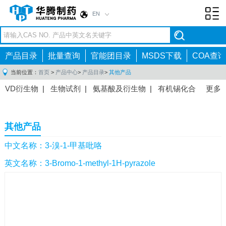
EN
Toggl
navig
产品目录
批量查询
官能团目录
MSDS下载
COA查询
当前位置：
首页
>
产品中心
>
产品目录
>
其他产品
VD衍生物
|
生物试剂
|
氨基酸及衍生物
|
有机锡化合
更多
物
|
有机硼化合物
|
有机磷化合物
|
有机氟化合物
|
中间体
|
其他产品
|
抗肿瘤药物中间体
|
抗病毒药物中
其他产品
间体
|
抗高血压药物中间体
|
抗糖尿病药物中间体
|
抗
感染药物中间体
|
肠胃药物中间体
|
镇痛麻醉药物中间
中文名称：3-溴-1-甲基吡咯
体
|
抗精神病药物中间体
|
抗炎药物中间体
|
精选原料
英文名称：3-Bromo-1-methyl-1H-pyrazole
药中间体
|
其他原料药中间体
|