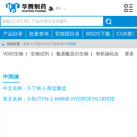
EN
Toggl
navig
产品目录
批量查询
官能团目录
MSDS下载
COA查询
当前位置：
首页
>
产品中心
>
产品目录
>
中间体
VD衍生物
|
生物试剂
|
氨基酸及衍生物
|
有机锡化合
更多
物
|
有机硼化合物
|
有机磷化合物
|
有机氟化合物
|
中间体
|
其他产品
|
抗肿瘤药物中间体
|
抗病毒药物中
中间体
间体
|
抗高血压药物中间体
|
抗糖尿病药物中间体
|
抗
感染药物中间体
|
肠胃药物中间体
|
镇痛麻醉药物中间
中文名称：3-丁炔-1-胺盐酸盐
体
|
抗精神病药物中间体
|
抗炎药物中间体
|
精选原料
英文名称：3-BUTYN-1-AMINE HYDROCHLORIDE
药中间体
|
其他原料药中间体
|