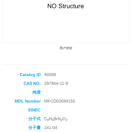
用户评价
Catalog ID
94588
CAS NO.
397864-11-8
收藏产品
纯度
MDL Number
MFCD02684155
EINEC
分子式
C
H
BrN
O
8
5
2
2
分子量
241.04