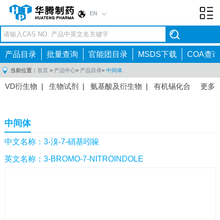
EN
Toggl
navig
产品目录
批量查询
官能团目录
MSDS下载
COA查询
当前位置：
首页
>
产品中心
>
产品目录
>
中间体
VD衍生物
|
生物试剂
|
氨基酸及衍生物
|
有机锡化合
更多
物
|
有机硼化合物
|
有机磷化合物
|
有机氟化合物
|
中间体
|
其他产品
|
抗肿瘤药物中间体
|
抗病毒药物中
中间体
间体
|
抗高血压药物中间体
|
抗糖尿病药物中间体
|
抗
感染药物中间体
|
肠胃药物中间体
|
镇痛麻醉药物中间
中文名称：3-溴-7-硝基吲哚
体
|
抗精神病药物中间体
|
抗炎药物中间体
|
精选原料
英文名称：3-BROMO-7-NITROINDOLE
药中间体
|
其他原料药中间体
|