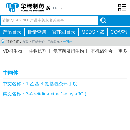
EN
Toggl
navig
产品目录
批量查询
官能团目录
MSDS下载
COA查询
当前位置：
首页
>
产品中心
>
产品目录
>
中间体
VD衍生物
|
生物试剂
|
氨基酸及衍生物
|
有机锡化合
更多
物
|
有机硼化合物
|
有机磷化合物
|
有机氟化合物
|
中间体
|
其他产品
|
抗肿瘤药物中间体
|
抗病毒药物中
中间体
间体
|
抗高血压药物中间体
|
抗糖尿病药物中间体
|
抗
感染药物中间体
|
肠胃药物中间体
|
镇痛麻醉药物中间
中文名称：1-乙基-3-氨基氮杂环丁烷
体
|
抗精神病药物中间体
|
抗炎药物中间体
|
精选原料
英文名称：3-Azetidinamine,1-ethyl-(9CI)
药中间体
|
其他原料药中间体
|