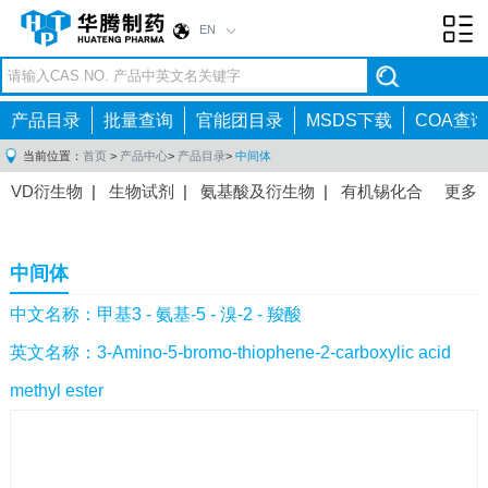
EN
Toggl
navig
产品目录
批量查询
官能团目录
MSDS下载
COA查询
当前位置：
首页
>
产品中心
>
产品目录
>
中间体
VD衍生物
|
生物试剂
|
氨基酸及衍生物
|
有机锡化合
更多
物
|
有机硼化合物
|
有机磷化合物
|
有机氟化合物
|
中间体
|
其他产品
|
抗肿瘤药物中间体
|
抗病毒药物中
中间体
间体
|
抗高血压药物中间体
|
抗糖尿病药物中间体
|
抗
感染药物中间体
|
肠胃药物中间体
|
镇痛麻醉药物中间
中文名称：甲基3 - 氨基-5 - 溴-2 - 羧酸
体
|
抗精神病药物中间体
|
抗炎药物中间体
|
精选原料
英文名称：3-Amino-5-bromo-thiophene-2-carboxylic acid
药中间体
|
其他原料药中间体
|
methyl ester