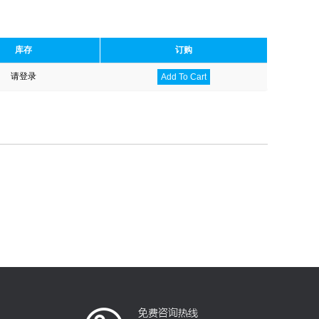
库存
订购
请登录
Add To Cart