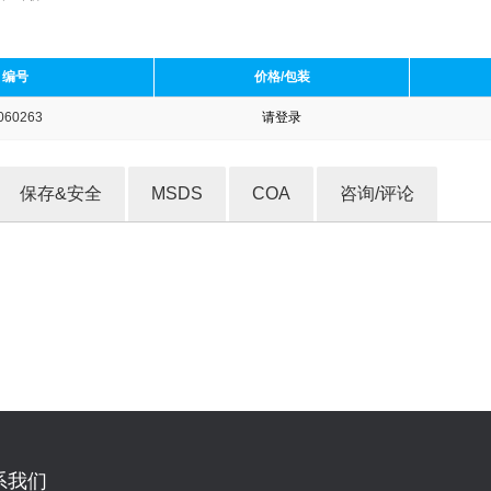
编号
价格/包装
060263
请登录
收藏产品
保存&安全
MSDS
COA
咨询/评论
系我们