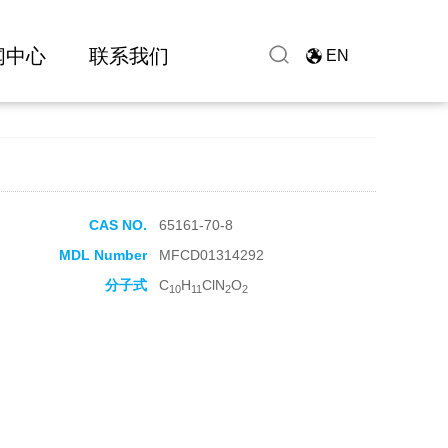
闻中心
联系我们
EN
CAS NO.
65161-70-8
MDL Number
MFCD01314292
分子式
C
H
ClN
O
10
11
2
2