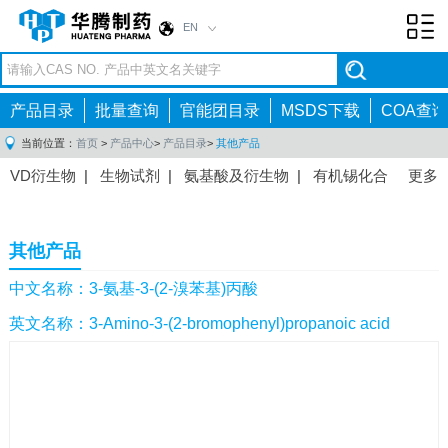
EN
Toggl
navig
产品目录
批量查询
官能团目录
MSDS下载
COA查询
当前位置：
首页
>
产品中心
>
产品目录
>
其他产品
VD衍生物
|
生物试剂
|
氨基酸及衍生物
|
有机锡化合
更多
物
|
有机硼化合物
|
有机磷化合物
|
有机氟化合物
|
中间体
|
其他产品
|
抗肿瘤药物中间体
|
抗病毒药物中
其他产品
间体
|
抗高血压药物中间体
|
抗糖尿病药物中间体
|
抗
感染药物中间体
|
肠胃药物中间体
|
镇痛麻醉药物中间
中文名称：3-氨基-3-(2-溴苯基)丙酸
体
|
抗精神病药物中间体
|
抗炎药物中间体
|
精选原料
英文名称：3-Amino-3-(2-bromophenyl)propanoic acid
药中间体
|
其他原料药中间体
|