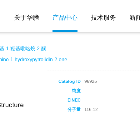
大批量询价
2-酮
页
关于华腾
产品中心
技术服务
新
-1-羟基吡咯烷-2-酮
1-hydroxypyrrolidin-2-one
Catalog ID
96925
纯度
EINEC
分子量
116.12