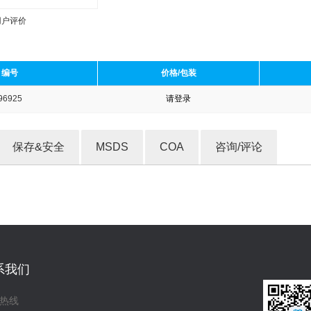
用户评价
编号
价格/包装
96925
请登录
收藏产品
保存&安全
MSDS
COA
咨询/评论
系我们
热线