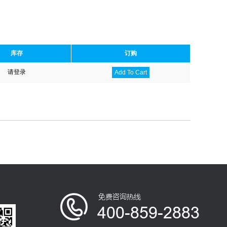
库存
订购
请登录
Add To Cart