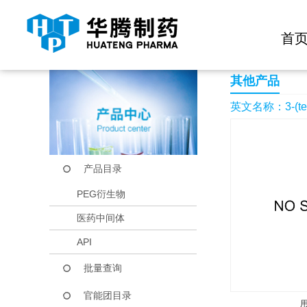
快捷导航栏 >>
化学试剂
生物试剂
PEG衍生物
当前位置：
首页
产品中心
产品目录
3-(tert-Butyl)-5-(4-n
首
其他产品
英文名称：3-(tert-B
产品目录
PEG衍生物
医药中间体
API
批量查询
官能团目录