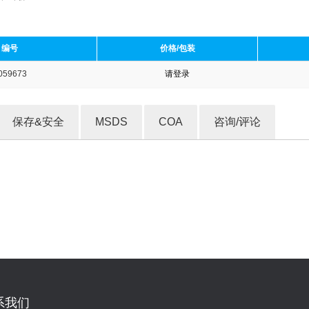
编号
价格/包装
059673
请登录
收藏产品
保存&安全
MSDS
COA
咨询/评论
系我们