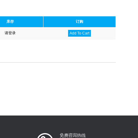
库存
订购
请登录
Add To Cart