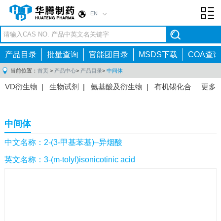
EN
Toggl
navig
产品目录
批量查询
官能团目录
MSDS下载
COA查询
当前位置：
首页
>
产品中心
>
产品目录
>
中间体
VD衍生物
|
生物试剂
|
氨基酸及衍生物
|
有机锡化合
更多
物
|
有机硼化合物
|
有机磷化合物
|
有机氟化合物
|
中间体
|
其他产品
|
抗肿瘤药物中间体
|
抗病毒药物中
中间体
间体
|
抗高血压药物中间体
|
抗糖尿病药物中间体
|
抗
感染药物中间体
|
肠胃药物中间体
|
镇痛麻醉药物中间
中文名称：2-(3-甲基苯基)–异烟酸
体
|
抗精神病药物中间体
|
抗炎药物中间体
|
精选原料
英文名称：3-(m-tolyl)isonicotinic acid
药中间体
|
其他原料药中间体
|