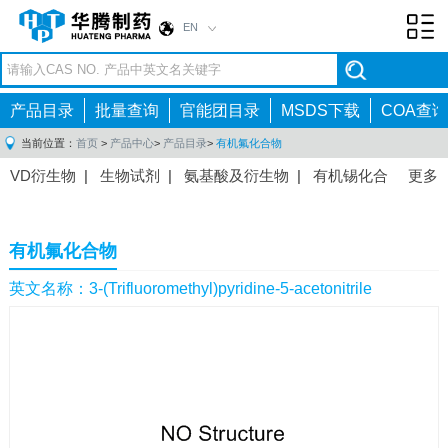
EN
Toggl
navig
产品目录
批量查询
官能团目录
MSDS下载
COA查询
当前位置：
首页
>
产品中心
>
产品目录
>
有机氟化合物
VD衍生物
|
生物试剂
|
氨基酸及衍生物
|
有机锡化合
更多
物
|
有机硼化合物
|
有机磷化合物
|
有机氟化合物
|
中间体
|
其他产品
|
抗肿瘤药物中间体
|
抗病毒药物中
有机氟化合物
间体
|
抗高血压药物中间体
|
抗糖尿病药物中间体
|
抗
感染药物中间体
|
肠胃药物中间体
|
镇痛麻醉药物中间
英文名称：3-(Trifluoromethyl)pyridine-5-acetonitrile
体
|
抗精神病药物中间体
|
抗炎药物中间体
|
精选原料
药中间体
|
其他原料药中间体
|