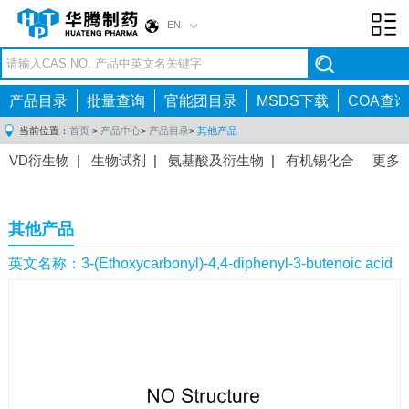
EN
Toggl
navig
产品目录
批量查询
官能团目录
MSDS下载
COA查询
当前位置：
首页
>
产品中心
>
产品目录
>
其他产品
VD衍生物
|
生物试剂
|
氨基酸及衍生物
|
有机锡化合
更多
物
|
有机硼化合物
|
有机磷化合物
|
有机氟化合物
|
中间体
|
其他产品
|
抗肿瘤药物中间体
|
抗病毒药物中
其他产品
间体
|
抗高血压药物中间体
|
抗糖尿病药物中间体
|
抗
感染药物中间体
|
肠胃药物中间体
|
镇痛麻醉药物中间
英文名称：3-(Ethoxycarbonyl)-4,4-diphenyl-3-butenoic acid
体
|
抗精神病药物中间体
|
抗炎药物中间体
|
精选原料
药中间体
|
其他原料药中间体
|