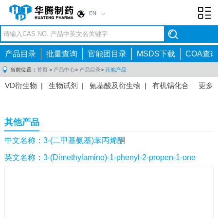
EN
Toggl
navig
产品目录
批量查询
官能团目录
MSDS下载
COA查询
当前位置：
首页
>
产品中心
>
产品目录
>
其他产品
VD衍生物
|
生物试剂
|
氨基酸及衍生物
|
有机锡化合
更多
物
|
有机硼化合物
|
有机磷化合物
|
有机氟化合物
|
中间体
|
其他产品
|
抗肿瘤药物中间体
|
抗病毒药物中
其他产品
间体
|
抗高血压药物中间体
|
抗糖尿病药物中间体
|
抗
感染药物中间体
|
肠胃药物中间体
|
镇痛麻醉药物中间
中文名称：3-(二甲基氨基)苯丙烯酮
体
|
抗精神病药物中间体
|
抗炎药物中间体
|
精选原料
英文名称：3-(Dimethylamino)-1-phenyl-2-propen-1-one
药中间体
|
其他原料药中间体
|