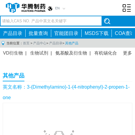
EN
Toggl
navig
产品目录
批量查询
官能团目录
MSDS下载
COA查询
当前位置：
首页
>
产品中心
>
产品目录
>
其他产品
VD衍生物
|
生物试剂
|
氨基酸及衍生物
|
有机锡化合
更多
物
|
有机硼化合物
|
有机磷化合物
|
有机氟化合物
|
中间体
|
其他产品
|
抗肿瘤药物中间体
|
抗病毒药物中
其他产品
间体
|
抗高血压药物中间体
|
抗糖尿病药物中间体
|
抗
感染药物中间体
|
肠胃药物中间体
|
镇痛麻醉药物中间
英文名称：3-(Dimethylamino)-1-(4-nitrophenyl)-2-propen-1-
体
|
抗精神病药物中间体
|
抗炎药物中间体
|
精选原料
one
药中间体
|
其他原料药中间体
|