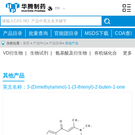
EN
Toggl
navig
产品目录
批量查询
官能团目录
MSDS下载
COA查询
当前位置：
首页
>
产品中心
>
产品目录
>
其他产品
VD衍生物
|
生物试剂
|
氨基酸及衍生物
|
有机锡化合
更多
物
|
有机硼化合物
|
有机磷化合物
|
有机氟化合物
|
中间体
|
其他产品
|
抗肿瘤药物中间体
|
抗病毒药物中
其他产品
间体
|
抗高血压药物中间体
|
抗糖尿病药物中间体
|
抗
感染药物中间体
|
肠胃药物中间体
|
镇痛麻醉药物中间
英文名称：3-(Dimethylamino)-1-(3-thienyl)-2-buten-1-one
体
|
抗精神病药物中间体
|
抗炎药物中间体
|
精选原料
药中间体
|
其他原料药中间体
|