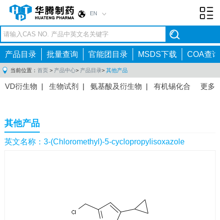
EN
Toggl
navig
产品目录
批量查询
官能团目录
MSDS下载
COA查询
当前位置：
首页
>
产品中心
>
产品目录
>
其他产品
VD衍生物
|
生物试剂
|
氨基酸及衍生物
|
有机锡化合
更多
物
|
有机硼化合物
|
有机磷化合物
|
有机氟化合物
|
中间体
|
其他产品
|
抗肿瘤药物中间体
|
抗病毒药物中
其他产品
间体
|
抗高血压药物中间体
|
抗糖尿病药物中间体
|
抗
感染药物中间体
|
肠胃药物中间体
|
镇痛麻醉药物中间
英文名称：3-(Chloromethyl)-5-cyclopropylisoxazole
体
|
抗精神病药物中间体
|
抗炎药物中间体
|
精选原料
药中间体
|
其他原料药中间体
|