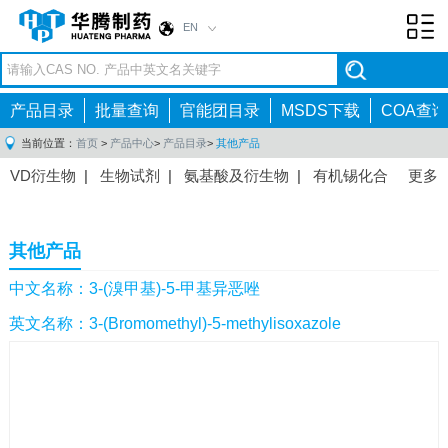
EN
Toggl
navig
产品目录
批量查询
官能团目录
MSDS下载
COA查询
当前位置：
首页
>
产品中心
>
产品目录
>
其他产品
VD衍生物
|
生物试剂
|
氨基酸及衍生物
|
有机锡化合
更多
物
|
有机硼化合物
|
有机磷化合物
|
有机氟化合物
|
中间体
|
其他产品
|
抗肿瘤药物中间体
|
抗病毒药物中
其他产品
间体
|
抗高血压药物中间体
|
抗糖尿病药物中间体
|
抗
感染药物中间体
|
肠胃药物中间体
|
镇痛麻醉药物中间
中文名称：3-(溴甲基)-5-甲基异恶唑
体
|
抗精神病药物中间体
|
抗炎药物中间体
|
精选原料
英文名称：3-(Bromomethyl)-5-methylisoxazole
药中间体
|
其他原料药中间体
|