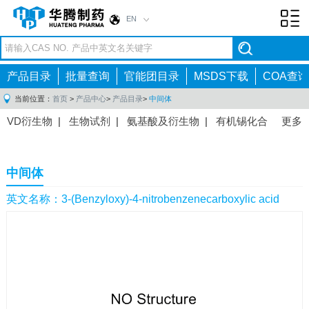
EN
Toggl
navig
产品目录
批量查询
官能团目录
MSDS下载
COA查询
当前位置：
首页
>
产品中心
>
产品目录
>
中间体
VD衍生物
|
生物试剂
|
氨基酸及衍生物
|
有机锡化合
更多
物
|
有机硼化合物
|
有机磷化合物
|
有机氟化合物
|
中间体
|
其他产品
|
抗肿瘤药物中间体
|
抗病毒药物中
中间体
间体
|
抗高血压药物中间体
|
抗糖尿病药物中间体
|
抗
感染药物中间体
|
肠胃药物中间体
|
镇痛麻醉药物中间
英文名称：3-(Benzyloxy)-4-nitrobenzenecarboxylic acid
体
|
抗精神病药物中间体
|
抗炎药物中间体
|
精选原料
药中间体
|
其他原料药中间体
|