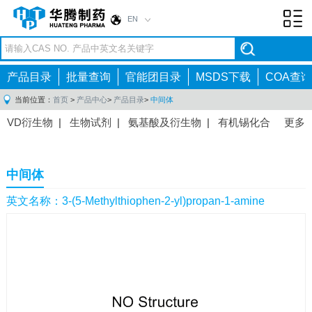
EN
Toggl
navig
产品目录
批量查询
官能团目录
MSDS下载
COA查询
当前位置：
首页
>
产品中心
>
产品目录
>
中间体
VD衍生物
|
生物试剂
|
氨基酸及衍生物
|
有机锡化合
更多
物
|
有机硼化合物
|
有机磷化合物
|
有机氟化合物
|
中间体
|
其他产品
|
抗肿瘤药物中间体
|
抗病毒药物中
中间体
间体
|
抗高血压药物中间体
|
抗糖尿病药物中间体
|
抗
感染药物中间体
|
肠胃药物中间体
|
镇痛麻醉药物中间
英文名称：3-(5-Methylthiophen-2-yl)propan-1-amine
体
|
抗精神病药物中间体
|
抗炎药物中间体
|
精选原料
药中间体
|
其他原料药中间体
|