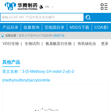
EN
Toggl
navig
产品目录
批量查询
官能团目录
MSDS下载
COA查询
当前位置：
首页
>
产品中心
>
产品目录
>
其他产品
VD衍生物
|
生物试剂
|
氨基酸及衍生物
|
有机锡化合
更多
物
|
有机硼化合物
|
有机磷化合物
|
有机氟化合物
|
中间体
|
其他产品
|
抗肿瘤药物中间体
|
抗病毒药物中
其他产品
间体
|
抗高血压药物中间体
|
抗糖尿病药物中间体
|
抗
感染药物中间体
|
肠胃药物中间体
|
镇痛麻醉药物中间
英文名称：3-(5-Methoxy-1H-indol-2-yl)-2-
体
|
抗精神病药物中间体
|
抗炎药物中间体
|
精选原料
(methylsulfonyl)acrylonitrile
药中间体
|
其他原料药中间体
|