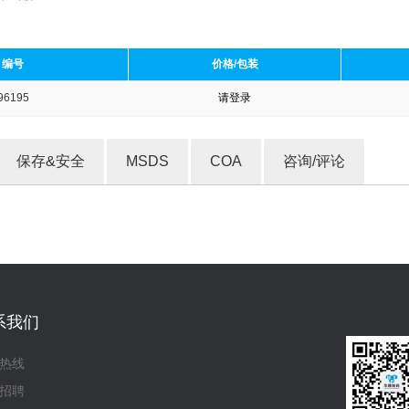
编号
价格/包装
96195
请登录
收藏产品
保存&安全
MSDS
COA
咨询/评论
系我们
热线
招聘