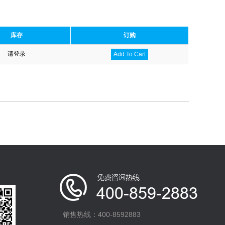
库存
订购
请登录
Add To Cart
销售热线：400-8592883