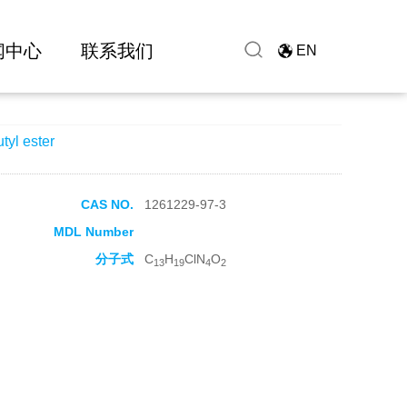
闻中心
联系我们
EN
tyl ester
CAS NO.
1261229-97-3
MDL Number
分子式
C
H
ClN
O
13
19
4
2