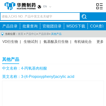
EN
Toggl
navig
产品目录
批量查询
官能团目录
MSDS下载
COA查询
当前位置：
首页
>
产品中心
>
产品目录
>
其他产品
VD衍生物
|
生物试剂
|
氨基酸及衍生物
|
有机锡化合
更多
物
|
有机硼化合物
|
有机磷化合物
|
有机氟化合物
|
中间体
|
其他产品
|
抗肿瘤药物中间体
|
抗病毒药物中
其他产品
间体
|
抗高血压药物中间体
|
抗糖尿病药物中间体
|
抗
感染药物中间体
|
肠胃药物中间体
|
镇痛麻醉药物中间
中文名称：4-丙氧基肉桂酸
体
|
抗精神病药物中间体
|
抗炎药物中间体
|
精选原料
英文名称：3-(4-Propoxyphenyl)acrylic acid
药中间体
|
其他原料药中间体
|