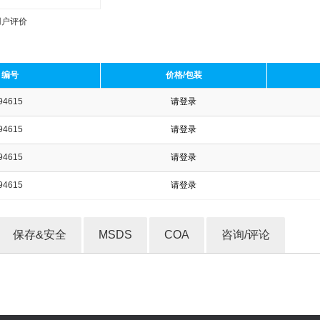
用户评价
编号
价格/包装
94615
请登录
收藏产品
94615
请登录
94615
请登录
94615
请登录
保存&安全
MSDS
COA
咨询/评论