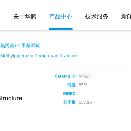
大批量询价
基哌嗪
页
关于华腾
产品中心
技术服务
新
-氨丙基)-4-甲基哌嗪
hylpiperazin-1-yl)propan-1-amine
Catalog ID
94615
纯度
95%
EINEC
分子量
157.26