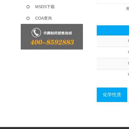
MSDS下载
COA查询
化学性质