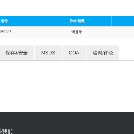
编号
价格/包装
059385
请登录
收藏产品
保存&安全
MSDS
COA
咨询/评论
系我们