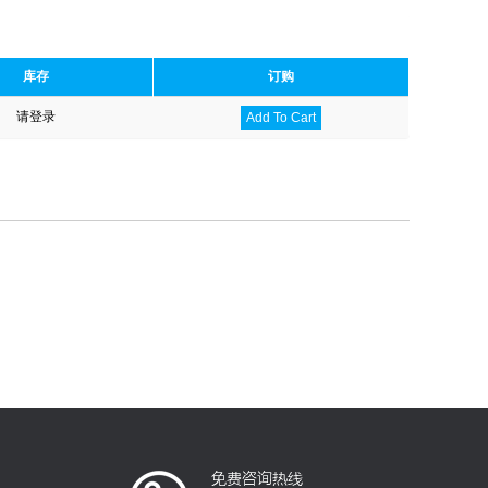
库存
订购
请登录
Add To Cart