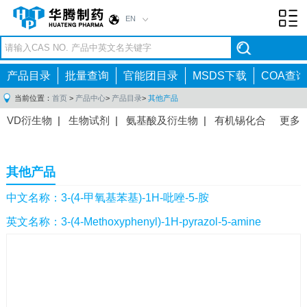
EN
Toggl
navig
产品目录
批量查询
官能团目录
MSDS下载
COA查询
当前位置：
首页
>
产品中心
>
产品目录
>
其他产品
VD衍生物
|
生物试剂
|
氨基酸及衍生物
|
有机锡化合
更多
物
|
有机硼化合物
|
有机磷化合物
|
有机氟化合物
|
中间体
|
其他产品
|
抗肿瘤药物中间体
|
抗病毒药物中
其他产品
间体
|
抗高血压药物中间体
|
抗糖尿病药物中间体
|
抗
感染药物中间体
|
肠胃药物中间体
|
镇痛麻醉药物中间
中文名称：3-(4-甲氧基苯基)-1H-吡唑-5-胺
体
|
抗精神病药物中间体
|
抗炎药物中间体
|
精选原料
英文名称：3-(4-Methoxyphenyl)-1H-pyrazol-5-amine
药中间体
|
其他原料药中间体
|