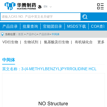
EN
Toggl
navig
产品目录
批量查询
官能团目录
MSDS下载
COA查询
当前位置：
首页
>
产品中心
>
产品目录
>
中间体
VD衍生物
|
生物试剂
|
氨基酸及衍生物
|
有机锡化合
更多
物
|
有机硼化合物
|
有机磷化合物
|
有机氟化合物
|
中间体
|
其他产品
|
抗肿瘤药物中间体
|
抗病毒药物中
中间体
间体
|
抗高血压药物中间体
|
抗糖尿病药物中间体
|
抗
感染药物中间体
|
肠胃药物中间体
|
镇痛麻醉药物中间
英文名称：3-(4-METHYLBENZYL)PYRROLIDINE HCL
体
|
抗精神病药物中间体
|
抗炎药物中间体
|
精选原料
药中间体
|
其他原料药中间体
|