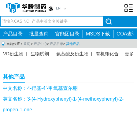
EN
Toggl
navig
产品目录
批量查询
官能团目录
MSDS下载
COA查询
当前位置：
首页
>
产品中心
>
产品目录
>
其他产品
VD衍生物
|
生物试剂
|
氨基酸及衍生物
|
有机锡化合
更多
物
|
有机硼化合物
|
有机磷化合物
|
有机氟化合物
|
中间体
|
其他产品
|
抗肿瘤药物中间体
|
抗病毒药物中
其他产品
间体
|
抗高血压药物中间体
|
抗糖尿病药物中间体
|
抗
感染药物中间体
|
肠胃药物中间体
|
镇痛麻醉药物中间
中文名称：4-羟基-4’-甲氧基查尔酮
体
|
抗精神病药物中间体
|
抗炎药物中间体
|
精选原料
英文名称：3-(4-Hydroxyphenyl)-1-(4-methoxyphenyl)-2-
药中间体
|
其他原料药中间体
|
propen-1-one