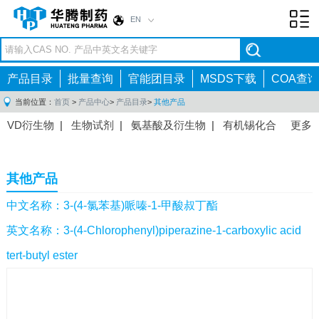
EN
Toggl
navig
产品目录
批量查询
官能团目录
MSDS下载
COA查询
当前位置：
首页
>
产品中心
>
产品目录
>
其他产品
VD衍生物
|
生物试剂
|
氨基酸及衍生物
|
有机锡化合
更多
物
|
有机硼化合物
|
有机磷化合物
|
有机氟化合物
|
中间体
|
其他产品
|
抗肿瘤药物中间体
|
抗病毒药物中
其他产品
间体
|
抗高血压药物中间体
|
抗糖尿病药物中间体
|
抗
感染药物中间体
|
肠胃药物中间体
|
镇痛麻醉药物中间
中文名称：3-(4-氯苯基)哌嗪-1-甲酸叔丁酯
体
|
抗精神病药物中间体
|
抗炎药物中间体
|
精选原料
英文名称：3-(4-Chlorophenyl)piperazine-1-carboxylic acid
药中间体
|
其他原料药中间体
|
tert-butyl ester