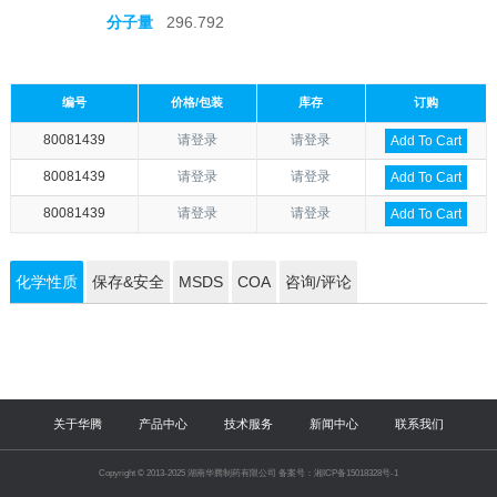
分子量
296.792
编号
价格/包装
库存
订购
80081439
请登录
请登录
Add To Cart
80081439
请登录
请登录
Add To Cart
80081439
请登录
请登录
Add To Cart
化学性质
保存&安全
MSDS
COA
咨询/评论
关于华腾
产品中心
技术服务
新闻中心
联系我们
Copyright © 2013-2025 湖南华腾制药有限公司 备案号：湘ICP备15018328号-1