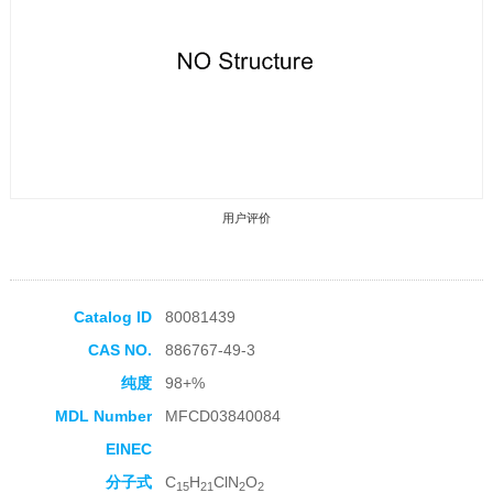
用户评价
Catalog ID
80081439
CAS NO.
886767-49-3
收藏产品
纯度
98+%
MDL Number
MFCD03840084
EINEC
分子式
C
H
ClN
O
15
21
2
2