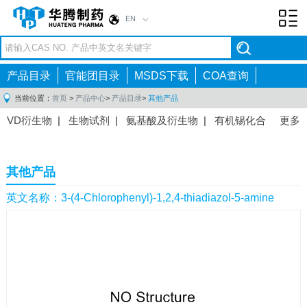
EN
Toggl
navig
产品目录
官能团目录
MSDS下载
COA查询
当前位置：
首页
>
产品中心
>
产品目录
>
其他产品
VD衍生物
|
生物试剂
|
氨基酸及衍生物
|
有机锡化合
更多
物
|
有机硼化合物
|
有机磷化合物
|
有机氟化合物
|
中间体
|
其他产品
|
抗肿瘤药物中间体
|
抗病毒药物中
其他产品
间体
|
抗高血压药物中间体
|
抗糖尿病药物中间体
|
抗
感染药物中间体
|
肠胃药物中间体
|
镇痛麻醉药物中间
英文名称：3-(4-Chlorophenyl)-1,2,4-thiadiazol-5-amine
体
|
抗精神病药物中间体
|
抗炎药物中间体
|
精选原料
药中间体
|
其他原料药中间体
|