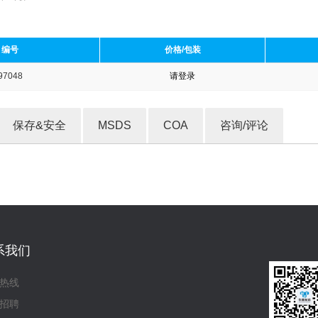
编号
价格/包装
97048
请登录
收藏产品
保存&安全
MSDS
COA
咨询/评论
系我们
热线
招聘