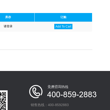
库存
订购
请登录
Add To Cart
销售热线：400-8592883