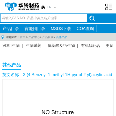
EN
Toggl
navig
产品目录
官能团目录
MSDS下载
COA查询
当前位置：
首页
>
产品中心
>
产品目录
>
其他产品
VD衍生物
|
生物试剂
|
氨基酸及衍生物
|
有机锡化合
更多
物
|
有机硼化合物
|
有机磷化合物
|
有机氟化合物
|
中间体
|
其他产品
|
抗肿瘤药物中间体
|
抗病毒药物中
其他产品
间体
|
抗高血压药物中间体
|
抗糖尿病药物中间体
|
抗
感染药物中间体
|
肠胃药物中间体
|
镇痛麻醉药物中间
英文名称：3-(4-Benzoyl-1-methyl-1H-pyrrol-2-yl)acrylic acid
体
|
抗精神病药物中间体
|
抗炎药物中间体
|
精选原料
药中间体
|
其他原料药中间体
|