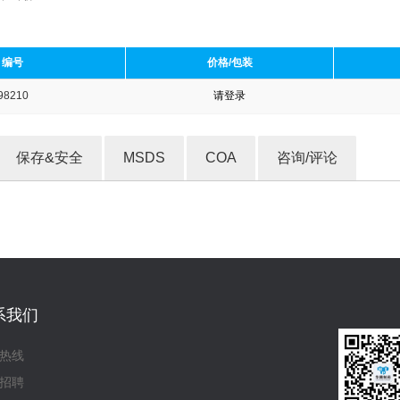
编号
价格/包装
98210
请登录
收藏产品
保存&安全
MSDS
COA
咨询/评论
系我们
热线
招聘