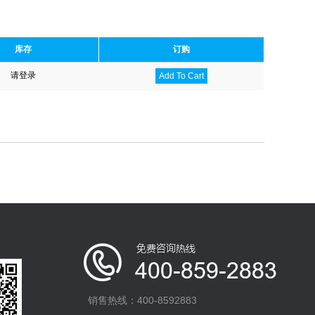
库存
订购
请登录
Add To Cart
销售热线：400-8592883