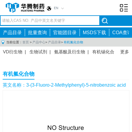
EN
Toggl
navig
产品目录
批量查询
官能团目录
MSDS下载
COA查询
当前位置：
首页
>
产品中心
>
产品目录
>
有机氟化合物
VD衍生物
|
生物试剂
|
氨基酸及衍生物
|
有机锡化合
更多
物
|
有机硼化合物
|
有机磷化合物
|
有机氟化合物
|
中间体
|
其他产品
|
抗肿瘤药物中间体
|
抗病毒药物中
有机氟化合物
间体
|
抗高血压药物中间体
|
抗糖尿病药物中间体
|
抗
感染药物中间体
|
肠胃药物中间体
|
镇痛麻醉药物中间
英文名称：3-(3-Fluoro-2-Methylphenyl)-5-nitrobenzoic acid
体
|
抗精神病药物中间体
|
抗炎药物中间体
|
精选原料
药中间体
|
其他原料药中间体
|