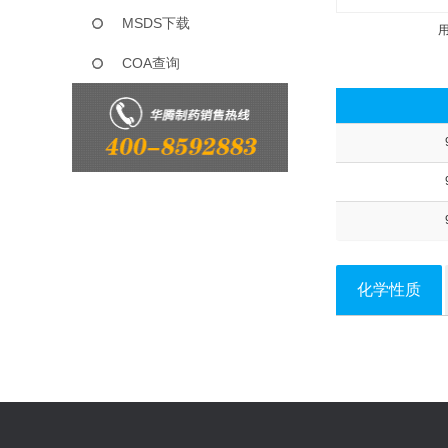
MSDS下载
COA查询
化学性质