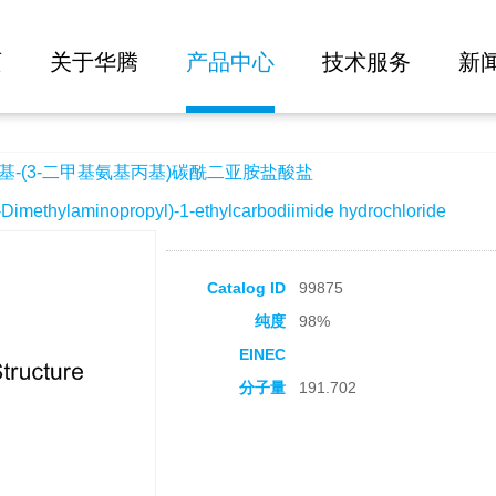
大批量询价
氨基丙基)碳酰二亚胺盐酸盐
页
关于华腾
产品中心
技术服务
新
基-(3-二甲基氨基丙基)碳酰二亚胺盐酸盐
ethylaminopropyl)-1-ethylcarbodiimide hydrochloride
Catalog ID
99875
纯度
98%
EINEC
分子量
191.702