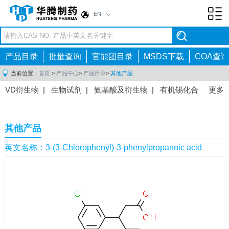
EN
Toggl
navig
产品目录
批量查询
官能团目录
MSDS下载
COA查询
当前位置：
首页
>
产品中心
>
产品目录
>
其他产品
VD衍生物
|
生物试剂
|
氨基酸及衍生物
|
有机锡化合
更多
物
|
有机硼化合物
|
有机磷化合物
|
有机氟化合物
|
中间体
|
其他产品
|
抗肿瘤药物中间体
|
抗病毒药物中
其他产品
间体
|
抗高血压药物中间体
|
抗糖尿病药物中间体
|
抗
感染药物中间体
|
肠胃药物中间体
|
镇痛麻醉药物中间
英文名称：3-(3-Chlorophenyl)-3-phenylpropanoic acid
体
|
抗精神病药物中间体
|
抗炎药物中间体
|
精选原料
药中间体
|
其他原料药中间体
|