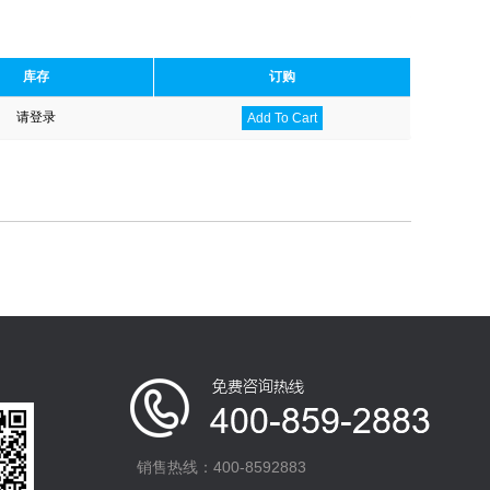
库存
订购
请登录
Add To Cart
销售热线：400-8592883