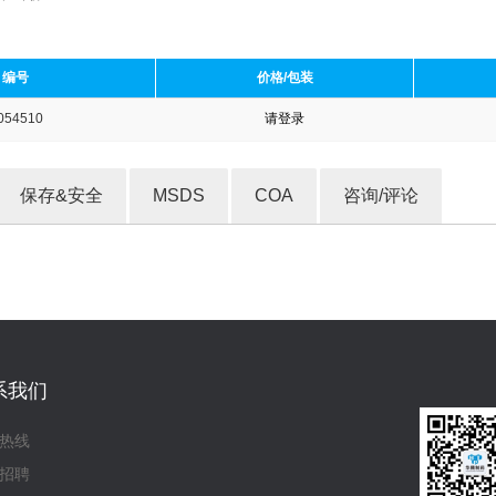
编号
价格/包装
054510
请登录
收藏产品
保存&安全
MSDS
COA
咨询/评论
系我们
热线
招聘