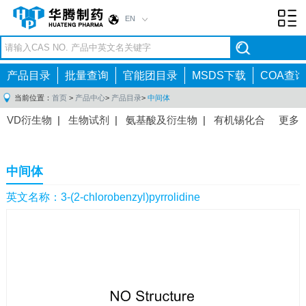
EN
Toggl
navig
产品目录
批量查询
官能团目录
MSDS下载
COA查询
当前位置：
首页
>
产品中心
>
产品目录
>
中间体
VD衍生物
|
生物试剂
|
氨基酸及衍生物
|
有机锡化合
更多
物
|
有机硼化合物
|
有机磷化合物
|
有机氟化合物
|
中间体
|
其他产品
|
抗肿瘤药物中间体
|
抗病毒药物中
中间体
间体
|
抗高血压药物中间体
|
抗糖尿病药物中间体
|
抗
感染药物中间体
|
肠胃药物中间体
|
镇痛麻醉药物中间
英文名称：3-(2-chlorobenzyl)pyrrolidine
体
|
抗精神病药物中间体
|
抗炎药物中间体
|
精选原料
药中间体
|
其他原料药中间体
|