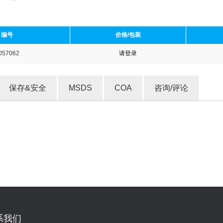
编号
价格/包装
057062
请登录
收藏产品
保存&安全
MSDS
COA
咨询/评论
系我们