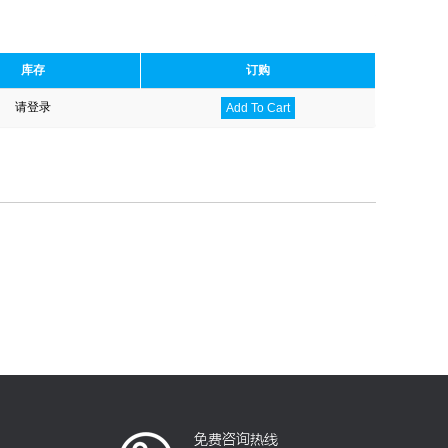
库存
订购
请登录
Add To Cart