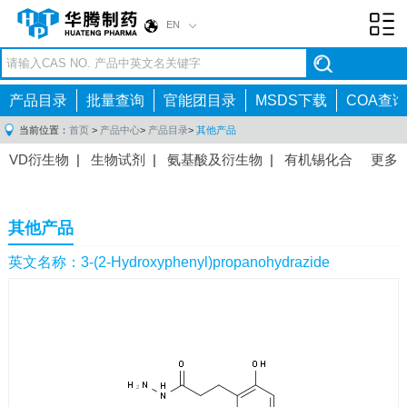
EN
Toggl
navig
产品目录
批量查询
官能团目录
MSDS下载
COA查询
当前位置：
首页
>
产品中心
>
产品目录
>
其他产品
VD衍生物
|
生物试剂
|
氨基酸及衍生物
|
有机锡化合
更多
物
|
有机硼化合物
|
有机磷化合物
|
有机氟化合物
|
中间体
|
其他产品
|
抗肿瘤药物中间体
|
抗病毒药物中
其他产品
间体
|
抗高血压药物中间体
|
抗糖尿病药物中间体
|
抗
感染药物中间体
|
肠胃药物中间体
|
镇痛麻醉药物中间
英文名称：3-(2-Hydroxyphenyl)propanohydrazide
体
|
抗精神病药物中间体
|
抗炎药物中间体
|
精选原料
药中间体
|
其他原料药中间体
|