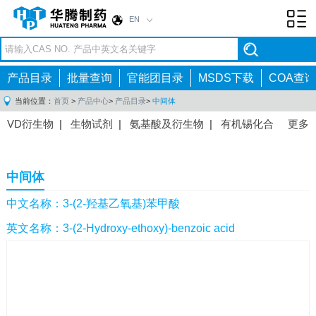
EN
Toggl
navig
产品目录
批量查询
官能团目录
MSDS下载
COA查询
当前位置：
首页
>
产品中心
>
产品目录
>
中间体
VD衍生物
|
生物试剂
|
氨基酸及衍生物
|
有机锡化合
更多
物
|
有机硼化合物
|
有机磷化合物
|
有机氟化合物
|
中间体
|
其他产品
|
抗肿瘤药物中间体
|
抗病毒药物中
中间体
间体
|
抗高血压药物中间体
|
抗糖尿病药物中间体
|
抗
感染药物中间体
|
肠胃药物中间体
|
镇痛麻醉药物中间
中文名称：3-(2-羟基乙氧基)苯甲酸
体
|
抗精神病药物中间体
|
抗炎药物中间体
|
精选原料
英文名称：3-(2-Hydroxy-ethoxy)-benzoic acid
药中间体
|
其他原料药中间体
|