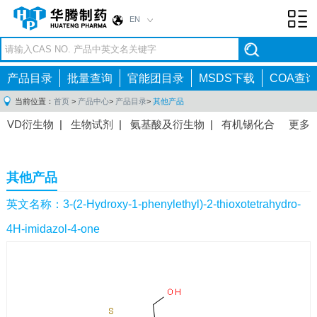
EN
Toggl
navig
产品目录
批量查询
官能团目录
MSDS下载
COA查询
当前位置：
首页
>
产品中心
>
产品目录
>
其他产品
VD衍生物
|
生物试剂
|
氨基酸及衍生物
|
有机锡化合
更多
物
|
有机硼化合物
|
有机磷化合物
|
有机氟化合物
|
中间体
|
其他产品
|
抗肿瘤药物中间体
|
抗病毒药物中
其他产品
间体
|
抗高血压药物中间体
|
抗糖尿病药物中间体
|
抗
感染药物中间体
|
肠胃药物中间体
|
镇痛麻醉药物中间
英文名称：3-(2-Hydroxy-1-phenylethyl)-2-thioxotetrahydro-
体
|
抗精神病药物中间体
|
抗炎药物中间体
|
精选原料
4H-imidazol-4-one
药中间体
|
其他原料药中间体
|